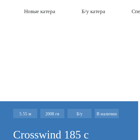
Новые катера
Б/у катера
Спе
5.55 м
2008 гв
Б/у
В наличии
Crosswind 185 с