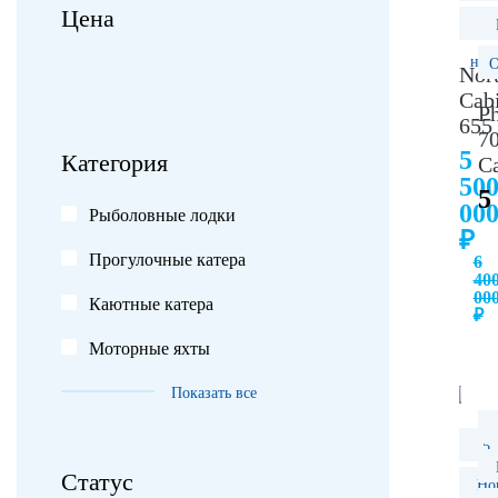
Цена
нал
О
Nort
Cab
P
655
7
5
Категория
C
50
5
00
Рыболовные лодки
₽
Прогулочные катера
6
40
00
Каютные катера
₽
Моторные яхты
Показать все
5.
Статус
Но