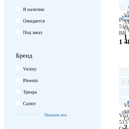
В наличии
Vi
нал
Pho
Ожидается
5
510
O
BR
Под заказ
1
1 4
Бренд
Victory
5.
Phoenix
202
Триера
Но
Салют
Vi
5
нал
Vict
Показать все
Cr
515
2
Ope