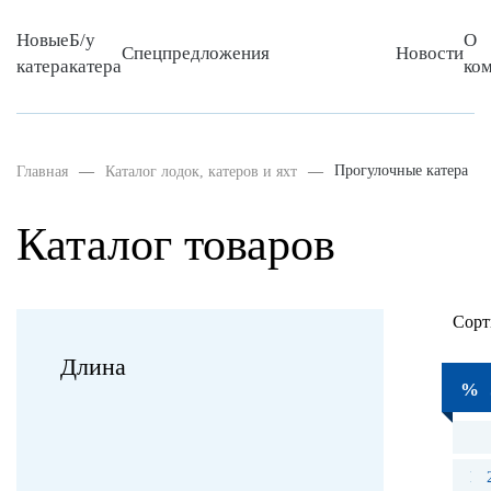
Новые
Б/у
О
Спецпредложения
Новости
катера
катера
ко
Прогулочные катера
Главная
Каталог лодок, катеров и яхт
Каталог товаров
Сорт
Длина
%
6.
Но